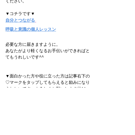
ください。
▼コチラです▼
自分とつながる
呼吸と意識の個人レッスン
必要な方に届きますように。
あなたがより軽くなるお手伝いができればと
てもうれしいです^^
▼面白かった方や役に立った方は記事右下の
♡マークをタップしてもらえると励みになり
うれしいです、よろしくお願いします♡^^
★LINEお友だち募集中★
LINEお友だちへ毎月お届け
　「月イチ☆スピリチュアルメッセージ」