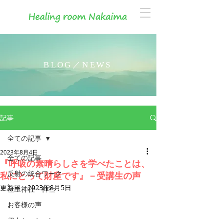
BLOG／NEWS
記事
全ての記事
2023年8月4日
全ての記事
『呼吸の素晴らしさを学べたことは、
反射の統合ワーク
私にとって財産です』－受講生の声
更新日：
2023年8月5日
産土神社・神社
お客様の声