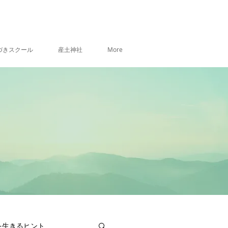
づきスクール
産土神社
More
を生きるヒント