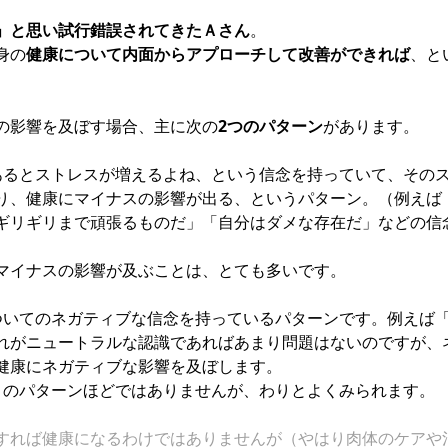
」と思い試行錯誤されてきたＡさん
。
身の
健康について内面からアプローチして改善ができれば
、と
の影響を及ぼす場合、主に次の
2つのパターン
があります。
あるとストレスが増えるよね、という信念を持っていて、その
り、健康にマイナスの影響が出る、というパターン。（例えば
ギリギリまで頑張るものだ」「自分はダメな存在だ」などの信
マイナスの影響が及ぶことは、とても多いです。
ついてのネガティブな信念を持っているパターンです。例えば
れがニュートラルな認識であればあまり問題はないのですが、
健康にネガティブな影響を及ぼします。
目のパターンほどではありませんが、わりとよくみられます。
すれば健康になるわけではありませんが（やはり肉体のケアや