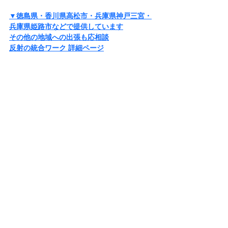
▼徳島県・香川県高松市・兵庫県神戸三宮・
兵庫県姫路市などで提供しています
その他の地域への出張も応相談
反射の統合ワーク
 詳細ページ
▼全国の反射の統合ワーカーさんリスト
固める反射の統合ワーカー（地域別）
どなたさまもお気軽にご活用くださいま
せ。
あなたからのお申込みを心よりお待ちしてお
ります。
▼応援に記事右下の♡マークをタップしても
らえると励みになりうれしいです、よろしく
お願いします^^