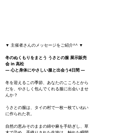
▼ 主催者さんのメッセージをご紹介^^ ▼
冬のぬくもりをまとう うさとの服 展示販売
会 in 高松
— 心と身体にやさしい服と出会う4日間 —
冬を迎えるこの季節、あなたのこころとから
だを、やさしく包んでくれる服に出会いませ
んか？
うさとの服は、タイの村で一枚一枚ていねい
に作られた衣。
自然の恵みそのままの綿や麻を手紡ぎし、草
木で染め、手織りされた生地は、触れた瞬間