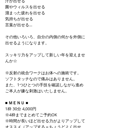
汗が出せる
菌やウィルスを出せる
溜まった疲れを出せる
気持ちが出せる
言葉が出せる…
その他いろいろ、自分の内側の何かを外側に
出せるようになります。
スッキリ力をアップして新しい年を迎えませ
んか☆
※反射の統合ワークはお体への施術です。
ソフトタッチなので痛みはありません。
また、1つひとつの手技を確認しながら進め
ご本人が嫌な刺激はいたしません。　
■ ＭＥＮＵ ■
1枠 30分 4,000円
※4枠までまとめてご予約OK
※時間が長いほど出せる力がよりアップして
オススメ（アップする＝ちょうどよく出せ