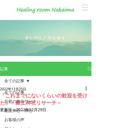
BLOG／NEWS
記事
全ての記事
2022年12月25日
全ての記事
「これまでにないくらいの歓迎を受け
反射の統合ワーク
た」－産土神社リサーチ－
更新日：
2022年12月29日
産土神社・神社
お客様の声