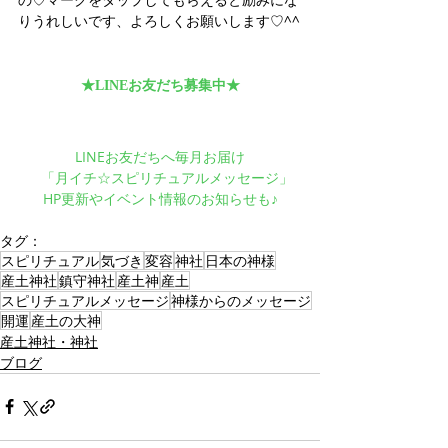
りうれしいです、よろしくお願いします♡^^
★LINEお友だち募集中★
LINEお友だちへ毎月お届け
　「月イチ☆スピリチュアルメッセージ」
HP更新やイベント情報のお知らせも♪
タグ：
スピリチュアル
気づき
変容
神社
日本の神様
産土神社
鎮守神社
産土神
産土
スピリチュアルメッセージ
神様からのメッセージ
開運
産土の大神
産土神社・神社
ブログ