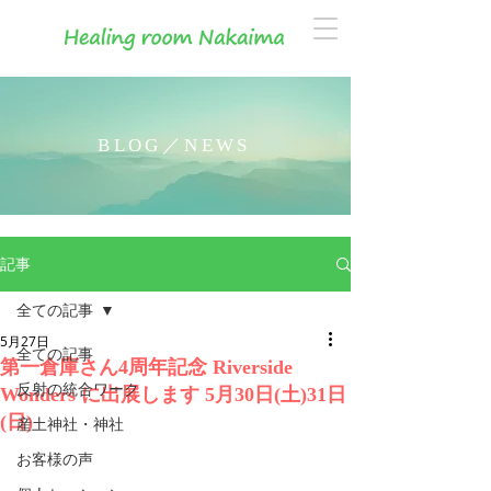
BLOG／NEWS
記事
全ての記事
5月27日
全ての記事
第一倉庫さん4周年記念 Riverside
反射の統合ワーク
Wonders に出展します 5月30日(土)31日
(日)
産土神社・神社
お客様の声