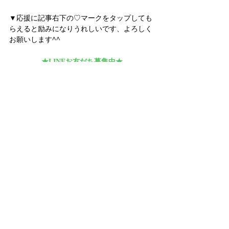
▼応援に記事右下の♡マークをタップしても
らえると励みになりうれしいです、よろしく
お願いします^^
★LINEお友だち募集中★
LINEお友だちへ毎月お届け
　「月イチ☆スピリチュアルメッセージ」
HP更新やイベント情報のお知らせも♪
タグ：
スピリチュアル
自己認識
内観
気づき
変容
癒し
魂
自分自身を生きるヒント
原始反射
固める反射
反射の統合
反射の統合ワーク
モロー反射
ブログ
個人セッション
反射の統合ワーク