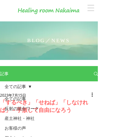
BLOG／NEWS
記事
全ての記事
2023年7月15日
全ての記事
「するべき」「せねば」「しなけれ
反射の統合ワーク
ば」－手放して自由になろう
産土神社・神社
お客様の声