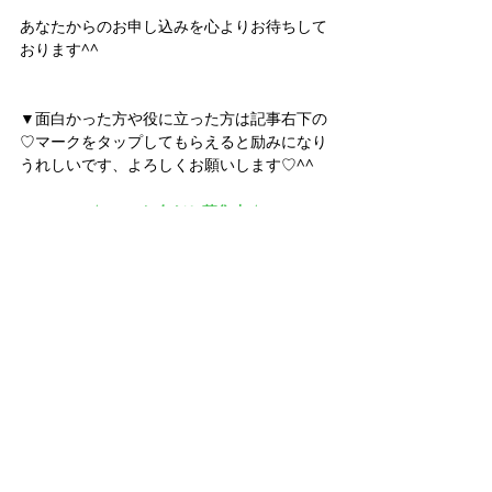
あなたからのお申し込みを心よりお待ちして
おります^^
▼面白かった方や役に立った方は記事右下の
♡マークをタップしてもらえると励みになり
うれしいです、よろしくお願いします♡^^
★LINEお友だち募集中★
LINEお友だちへ毎月お届け
　「月イチ☆スピリチュアルメッセージ」
HP更新やイベント情報のお知らせも♪
タグ：
スピリチュアル
自己認識
内観
気づき
変容
癒し
魂
自分を見つめる
自分を知る
目覚め
引き寄せ
現実化
心理
波動
エネルギー
自分軸