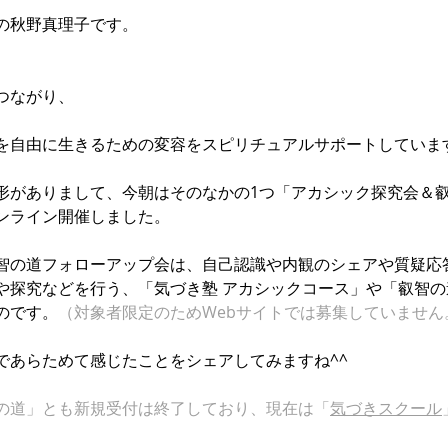
の秋野真理子です。
ながり、  
を自由に生きるための変容をスピリチュアルサポートしていま
形がありまして、今朝はそのなかの1つ「アカシック探究会＆
ンライン開催しました。
智の道フォローアップ会は、自己認識や内観のシェアや質疑応
や探究などを行う、「気づき塾 アカシックコース」や「叡智
のです。
（対象者限定のためWebサイトでは募集していません
であらためて感じたことをシェアしてみますね^^
の道」とも新規受付は終了しており、現在は「
気づきスクール