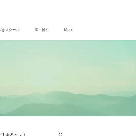
づきスクール
産土神社
More
を生きるヒント