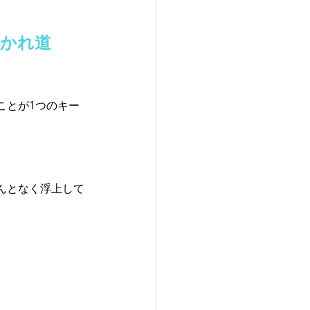
分かれ道
ことが1つのキー
んとなく浮上して