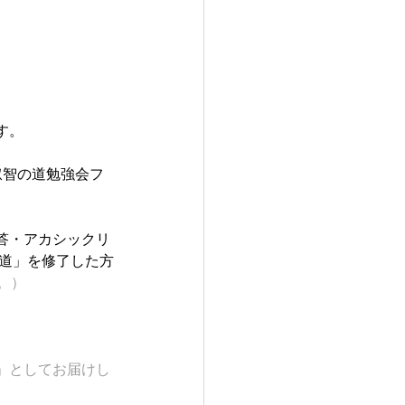
す。
叡智の道勉強会フ
答・アカシックリ
の道」を修了した方
。）
」としてお届けし