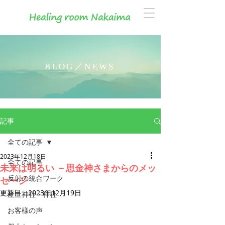
BLOG／NEWS
記事
全ての記事
2023年12月18日
全ての記事
未来は明るい －思金神さまからのメッ
反射の統合ワーク
セージ
更新日：
2023年12月19日
産土神社・神社
お客様の声