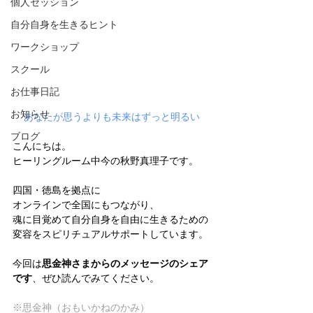
個人セッション
自分自身を生きるヒント
ワークショップ
スクール
お仕事日記
お知らせ
あなたが思うよりも未来はずっと明るい
ブログ
こんにちは。
ヒーリングルーム中今の秋野真理子です。
四国・徳島を拠点に
オンラインで全国にもつながり、
魂に目覚めて自分自身を自由に生きるための
変容をスピリチュアルサポートしています。
今回は
思金神さまからのメッセージのシェア
です
、ぜひ読んでみてください。
※思金神（
おもいかねのかみ
）