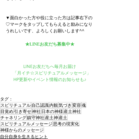
▼面白かった方や役に立った方は記事右下の
♡マークをタップしてもらえると励みになり
うれしいです、よろしくお願いします^^
★LINEお友だち募集中★
LINEお友だちへ毎月お届け
　「月イチ☆スピリチュアルメッセージ」
HP更新やイベント情報のお知らせも♪
タグ：
スピリチュアル
自己認識
内観
気づき
変容
魂
目覚め
引き寄せ
神社
日本の神様
産土神社
チャネリング
鎮守神社
産土神
産土
スピリチュアルメッセージ
思考の現実化
神様からのメッセージ
自分自身を生きるヒント