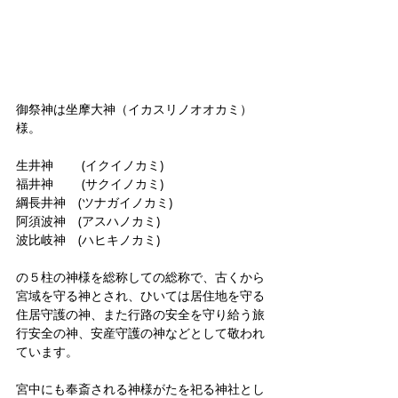
御祭神は坐摩大神（イカスリノオオカミ）
様。
生井神　　 (イクイノカミ)
福井神　　 (サクイノカミ)
綱長井神　(ツナガイノカミ)
阿須波神　(アスハノカミ)
波比岐神　(ハヒキノカミ)
の５柱の神様を総称しての総称で、古くから
宮域を守る神とされ、ひいては居住地を守る
住居守護の神、また行路の安全を守り給う旅
行安全の神、安産守護の神などとして敬われ
ています。
宮中にも奉斎される神様がたを祀る神社とし