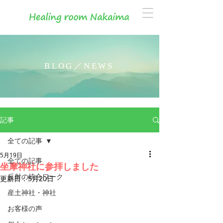
BLOG／NEWS
記事
全ての記事
5月19日
全ての記事
坐摩神社に参拝しました
反射の統合ワーク
更新日：
5月20日
産土神社・神社
お客様の声