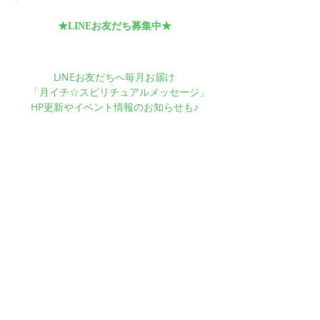
★LINEお友だち募集中★
LINEお友だちへ毎月お届け
　「月イチ☆スピリチュアルメッセージ」
HP更新やイベント情報のお知らせも♪
タグ：
スピリチュアル
自己認識
内観
気づき
変容
癒し
浄化
瞑想
ヒーリング
瞑想会
ブロック
クリアリング
呼吸法
呼吸
自分自身を生きるヒント
ブログ