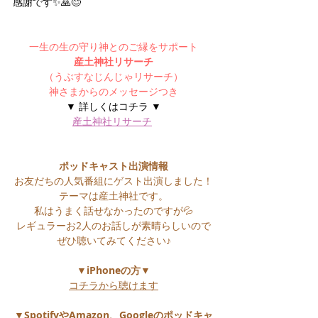
感謝です✨🙏😊
一生の生の守り神とのご縁をサポート
産土神社リサーチ
（うぶすなじんじゃリサーチ）
神さまからのメッセージつき
▼ 詳しくはコチラ ▼
産土神社リサーチ
ポッドキャスト出演情報
お友だちの人気番組にゲスト出演しました！
テーマは産土神社です。
私はうまく話せなかったのですが💦
レギュラーお2人のお話しが素晴らしいので
ぜひ聴いてみてください♪
▼iPhoneの方▼
コチラから聴けます
▼SpotifyやAmazon、Googleのポッドキャ