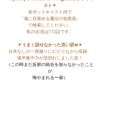
スト▼
各ポッドキャスト内で
「魂に目覚める魔法の知恵袋」
で検索してください。
私の出演は172話です。
▼うまく話せなかった言い訳w▼
台本なしの一発撮りにビビりながら収録、
後半集中力が息切れしました笑！
（この時まだ反射の統合を知らなかったこと
が
悔やまれるー😆）
▼面白かった方や役に立った方は記事右下の
♡マークをタップしてもらえると励みになり
うれしいです、よろしくお願いします^^
★LINEお友だち募集中★