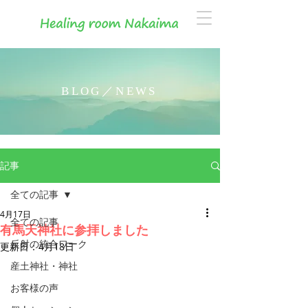
BLOG／NEWS
記事
全ての記事
4月17日
全ての記事
有馬天神社に参拝しました
反射の統合ワーク
更新日：
4月18日
産土神社・神社
お客様の声