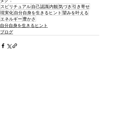
タグ：
スピリチュアル
自己認識
内観
気づき
引き寄せ
現実化
自分自身を生きるヒント
望みを叶える
エネルギー
豊かさ
自分自身を生きるヒント
ブログ
最新記事
すべて表示