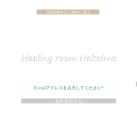
日本の神さま／神社へ 戻る
メールマガジンを無料読者登録できます！
マガ
無 料 登 録 す る
シー
づく表記