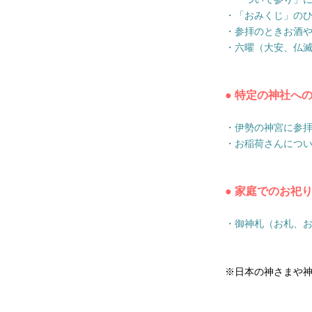
・「おみくじ」の
・参拝のときお酒
・六曜（大安、仏
● 特定の神社へ
・伊勢の神宮に参
・お稲荷さんにつ
● 家庭でのお祀
・御神札（お札、
※日本の神さまや