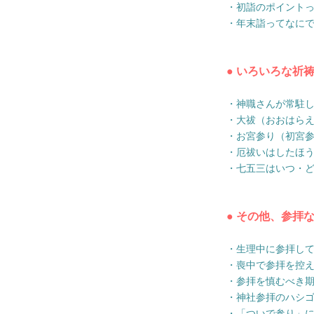
・初詣のポイント
・年末詣ってなに
● いろいろな祈
・神職さんが常駐
・大祓（おおはら
・お宮参り（初宮
・厄祓いはしたほ
・七五三はいつ・
● その他、参拝
・生理中に参拝し
・喪中で参拝を控
・参拝を慎むべき
・神社参拝のハシ
・「ついで参り」