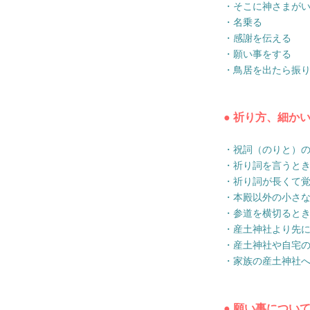
・そこに神さまが
・名乗る
・感謝を伝える
・願い事をする
・鳥居を出たら振
● 祈り方、細か
・祝詞（のりと）
・祈り詞を言うと
・祈り詞が長くて
・本殿以外の小さ
・参道を横切ると
・産土神社より先
・産土神社や自宅
・家族の産土神社
● 願い事につい