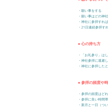
・願い事をする
・願い事はどの神
・神社に参拝すれ
・21日連続参拝す
● 心の持ち方
・「お礼参り」は
・神社参拝に逃避
・神社に参拝した
● 参拝の頻度や
・参拝の頻度はど
・参拝に良い時間
・新月と一日（つ