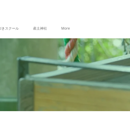
づきスクール
産土神社
More