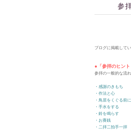
参
ブログに掲載して
●「参拝のヒント
参拝の一般的な流れ
・感謝のきもち
・作法と心
・鳥居をくぐる前
・手水をする
・鈴を鳴らす
・お賽銭
・二拝二拍手一拝