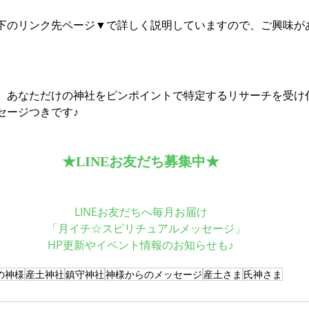
下のリンク先ページ▼で詳しく説明していますので、ご興味が
、あなただけの神社をピンポイントで特定するリサーチを受け
セージつきです♪
★LINEお友だち募集中★
LINEお友だちへ毎月お届け
　「月イチ☆スピリチュアルメッセージ」
HP更新やイベント情報のお知らせも♪
の神様
産土神社
鎮守神社
神様からのメッセージ
産土さま
氏神さま