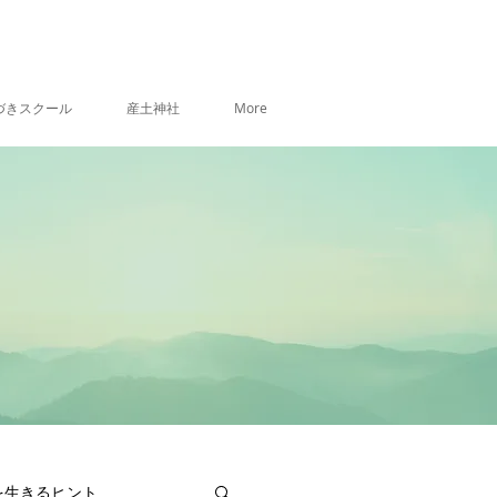
づきスクール
産土神社
More
を生きるヒント