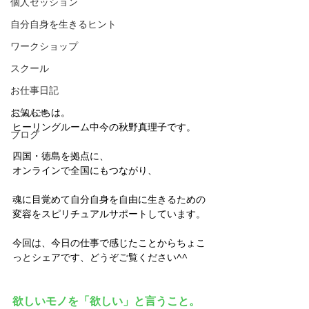
個人セッション
自分自身を生きるヒント
ワークショップ
スクール
お仕事日記
お知らせ
こんにちは。  
ヒーリングルーム中今の秋野真理子です。
ブログ
四国・徳島を拠点に、
オンラインで全国にもつながり、  
魂に目覚めて自分自身を自由に生きるための
変容をスピリチュアルサポートしています。
今回は、今日の仕事で感じたことからちょこ
っとシェアです、どうぞご覧ください^^
欲しいモノを「欲しい」と言うこと。