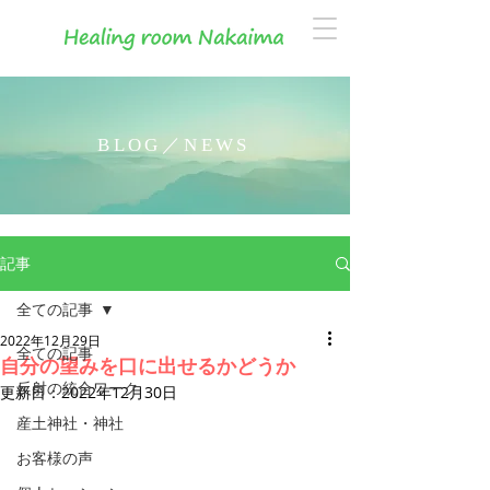
BLOG／NEWS
記事
全ての記事
2022年12月29日
全ての記事
自分の望みを口に出せるかどうか
反射の統合ワーク
更新日：
2022年12月30日
産土神社・神社
お客様の声