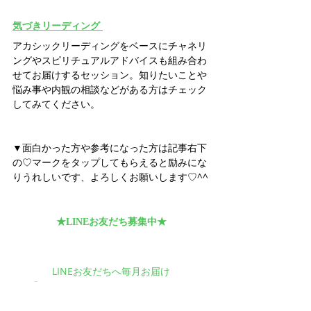
気づきリーディング
アカシックリーディングをベースにチャネリ
ングやスピリチュアルアドバイスも組み合わ
せてお届けするセッション。知りたいことや
悩み事や内観の相談などがある方はチェック
してみてください。
▼面白かった方や参考になった方は記事右下
の♡マークをタップしてもらえると励みにな
りうれしいです、よろしくお願いします♡^^
★LINEお友だち募集中★
LINEお友だちへ毎月お届け
　「月イチ☆スピリチュアルメッセージ」
HP更新やイベント情報のお知らせも♪