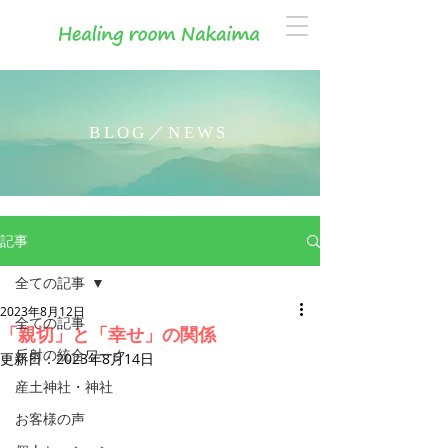
BLOG／NEWS
記事
全ての記事
2023年8月12日
全ての記事
「親切」と「幸せ」の関係
反射の統合ワーク
更新日：
2023年8月14日
産土神社・神社
お客様の声