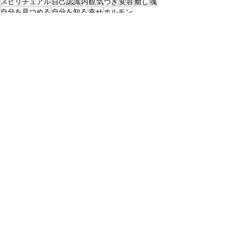
スピリチュアル
自己認識
内観
気づき
変容
癒し
魂
自分を見つめる
自分を知る
幸せ
ホルモン
オキシトシン
自分自身を生きるヒント
ブログ
最新記事
すべて表示