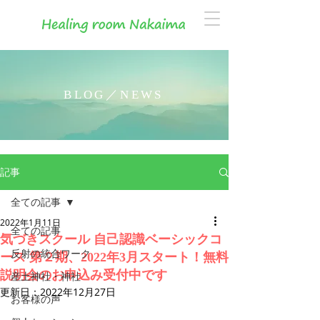
BLOG／NEWS
記事
全ての記事
2022年1月11日
全ての記事
気づきスクール 自己認識ベーシックコ
反射の統合ワーク
ース 第２期、2022年3月スタート！無料
説明会のお申込み受付中です
産土神社・神社
更新日：
2022年12月27日
お客様の声