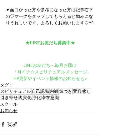
▼面白かった方や参考になった方は記事右下
の♡マークをタップしてもらえると励みにな
りうれしいです、よろしくお願いします♡^^
★LINEお友だち募集中★
LINEお友だちへ毎月お届け
　「月イチ☆スピリチュアルメッセージ」
HP更新やイベント情報のお知らせも♪
タグ：
スピリチュアル
自己認識
内観
気づき
変容
癒し
引き寄せ
現実化
浄化
潜在意識
スクール
お知らせ