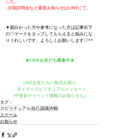
した。
↓次期説明会など最新お知らせはLINEにて。
▼面白かった方や参考になった方は記事右下
の♡マークをタップしてもらえると励みにな
りうれしいです、よろしくお願いします♡^^
★LINEお友だち募集中★
LINEお友だちへ毎月お届け
　「月イチ☆スピリチュアルメッセージ」
HP更新やイベント情報のお知らせも♪
タグ：
スピリチュアル
自己認識
内観
スクール
お知らせ