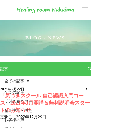
BLOG／NEWS
記事
全ての記事
2021年2月22日
全ての記事
「気づきスクール 自己認識入門コー
反射の統合ワーク
ス」2021年3月開講＆無料説明会スター
トのお知らせ
産土神社・神社
更新日：
2022年12月29日
お客様の声