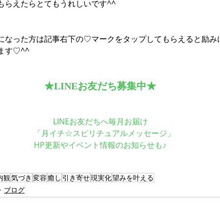
もらえたらとてもうれしいです^^
になった方は記事右下の♡マークをタップしてもらえると励み
す♡^^
★LINEお友だち募集中★
LINEお友だちへ毎月お届け
　「月イチ☆スピリチュアルメッセージ」
HP更新やイベント情報のお知らせも♪
内観
気づき
変容
癒し
引き寄せ
現実化
望みを叶える
ブログ