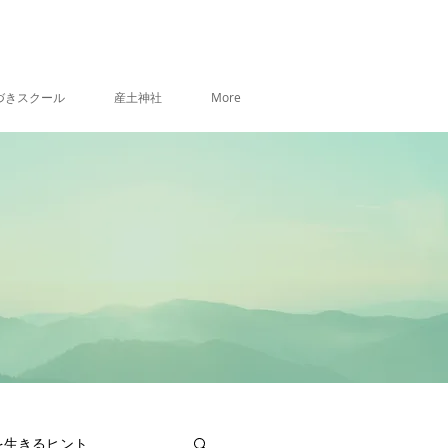
づきスクール
産土神社
More
を生きるヒント