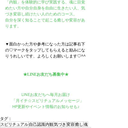
「内観」を体験的に学び実践する、魂に目覚
めたい方や自分自身を自由に生きたい人、気
づき変容し続けたい人のためのコース。
自分を深く知ることで起こる癒しや変容があ
ります。
▼面白かった方や参考になった方は記事右下
の♡マークをタップしてもらえると励みにな
りうれしいです、よろしくお願いします♡^^
★LINEお友だち募集中★
LINEお友だちへ毎月お届け
　「月イチ☆スピリチュアルメッセージ」
HP更新やイベント情報のお知らせも♪
タグ：
スピリチュアル
自己認識
内観
気づき
変容
癒し
魂