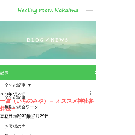
BLOG／NEWS
記事
全ての記事
2021年7月27日
全ての記事
一宮（いちのみや）－ オススメ神社参
反射の統合ワーク
拝法－
更新日：
2022年12月29日
産土神社・神社
お客様の声