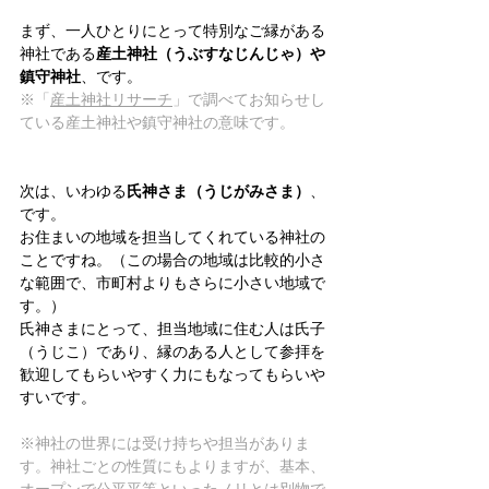
まず、一人ひとりにとって特別なご縁がある
神社である
産土神社（うぶすなじんじゃ）や
鎮守神社
、です。
※「
産土神社リサーチ
」で調べてお知らせし
ている産土神社や鎮守神社の意味です。
次は、いわゆる
氏神さま（うじがみさま）
、
です。
お住まいの地域を担当してくれている神社の
ことですね。（この場合の地域は比較的小さ
な範囲で、市町村よりもさらに小さい地域で
す。）
氏神さまにとって、担当地域に住む人は氏子
（うじこ）であり、縁のある人として参拝を
歓迎してもらいやすく力にもなってもらいや
すいです。
※神社の世界には受け持ちや担当がありま
す。神社ごとの性質にもよりますが、基本、
オープンで公平平等といったノリとは別物で