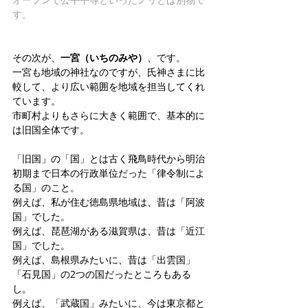
す。
その次が、
一宮（いちのみや）
、です。
一宮も地域の神社なのですが、氏神さまに比
較して、より広い範囲を地域を担当してくれ
ています。
市町村よりもさらに大きく範囲で、基本的に
は旧国全体です。
「旧国」の「国」とは古く飛鳥時代から明治
初期まで日本の行政単位だった「律令制によ
る国」のこと。
例えば、私が住む徳島県地域は、昔は「阿波
国」でした。
例えば、琵琶湖がある滋賀県は、昔は「近江
国」でした。
例えば、島根県みたいに、昔は「出雲国」
「石見国」の2つの国だったところもある
し。
例えば、「武蔵国」みたいに、今は東京都と