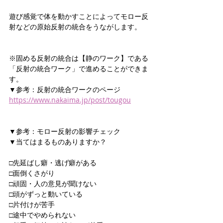
遊び感覚で体を動かすことによってモロー反
射などの原始反射の統合をうながします。
※固める反射の統合は
【静のワーク】である
「反射の統合ワーク」で進めることができま
す。
▼参考：反射の統合ワークのページ
https://www.nakaima.jp/post/tougou
▼参考：モロー反射の影響チェック
▼当てはまるものありますか？
□先延ばし癖・逃げ癖がある
□面倒くさがり
□頑固・人の意見が聞けない
□頭がずっと動いている
□片付けが苦手
□途中でやめられない