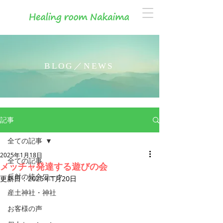
BLOG／NEWS
記事
全ての記事
2025年1月18日
全ての記事
メッチャ発達する遊びの会
反射の統合ワーク
更新日：
2025年1月20日
産土神社・神社
お客様の声