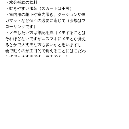
・水分補給の飲料
・動きやすい服装（スカートは不可）
・室内用の靴下や室内履き、クッションやヨ
ガマットなど個々の必要に応じて（会場はフ
ローリングです）
・メモしたい方は筆記用具（メモすることは
それほどないですが←スマホにメモとか覚え
るとかで大丈夫な方も多いかと思いますし、
会で動くのが主目的で覚えることにはこだわ
らずでも大丈夫です、自由です。）
お申込方法
LINE公式トークで
①1/22申込
②お名前
③参加人数
④お車の台数
の4点をお知らせください。
▼LINE公式 ヒーリングルーム中今
https://lin.ee/rsKoPHY