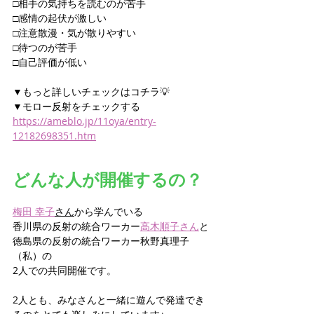
□相手の気持ちを読むのが苦手
□感情の起伏が激しい
□注意散漫・気が散りやすい
□待つのが苦手
□自己評価が低い
▼もっと詳しいチェックはコチラ💡
▼モロー反射をチェックする
https://ameblo.jp/11oya/entry-
12182698351.htm
どんな人が開催するの？
梅田 幸子
さん
から学んでいる
香川県の反射の統合ワーカー
高木順子さん
と
徳島県の反射の統合ワーカー秋野真理子
（私）の
2人での共同開催です。
2人とも、みなさんと一緒に遊んで発達でき