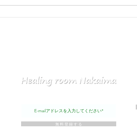
「反
怒りに向き合うと愛が見えて
くる
メールマガジンを無料読者登録できます！
マガ
無 料 登 録 す る
シー
づく表記