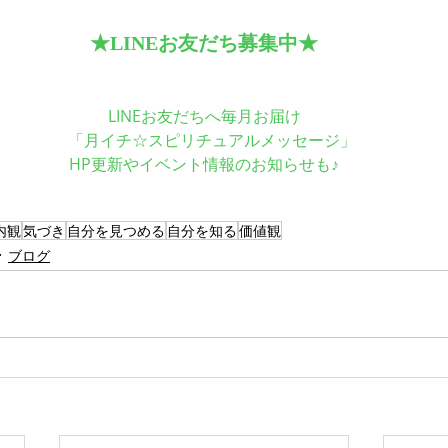
★LINEお友だち募集中★
LINEお友だちへ毎月お届け
　「月イチ☆スピリチュアルメッセージ」
HP更新やイベント情報のお知らせも♪
内観
気づき
自分を見つめる
自分を知る
価値観
ブログ