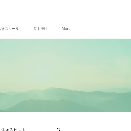
づきスクール
産土神社
More
を生きるヒント