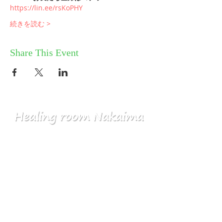
https://lin.ee/rsKoPHY
続きを読む >
Share This Event
HOME
コミュニティ／メルマガ
個人セッション
ABOUT
​ワークショップ
お問い合せ
気づきスクール
プライバシーポリシー
​産土神社
特定商取引法に基づく表記
ブログ／新着情報