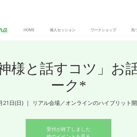
HOME
個人セッション
ワークショップ
気
神様と話すコツ」お
ーク*
月21日(日)
  |  
リアル会場／オンラインのハイブリット開
受付が終了しました
他のイベントを見る