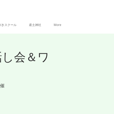
づきスクール
産土神社
More
話し会＆ワ
催