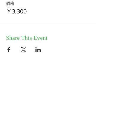
価格
￥3,300
Share This Event
HOME
コミュニティ／メルマガ
個人セッション
ABOUT
​ワークショップ
お問い合せ
気づきスクール
プライバシーポリシー
​産土神社
特定商取引法に基づく表記
ブログ／新着情報