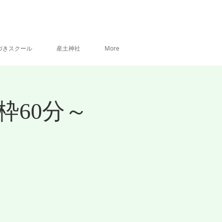
づきスクール
産土神社
More
枠60分～