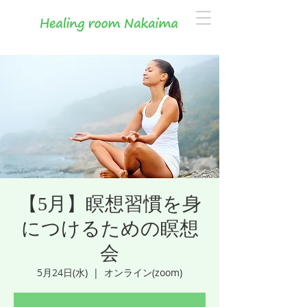
【5月】瞑想習慣を身
につけるための瞑想
会
5月24日(水)
  |  
オンライン(zoom)