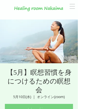
【5月】瞑想習慣を身
につけるための瞑想
会
5月10日(水)
  |  
オンライン(zoom)