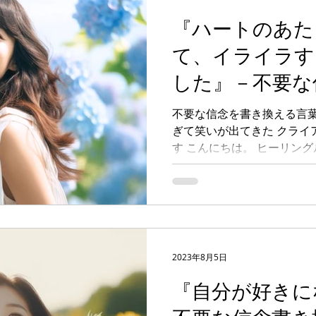
『ハートのあた
て、イライラす
した』－不要な
ッション クラ
不要な信念を書き換える言葉
ぎて笑いが出てきた クライ
す こんにちは。 ヒーリン
す。 四国・徳島を拠点に 
り、 魂に目覚めて自分自身
スピリチュアル...
2023年8月5日
『自分が好きに