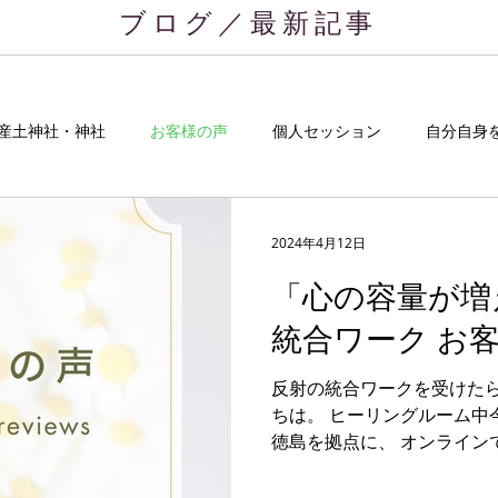
ブログ／最新記事
産土神社・神社
お客様の声
個人セッション
自分自身
お仕事日記
お知らせ
ブログ
2024年4月12日
「心の容量が増
統合ワーク お
反射の統合ワークを受けたら
ちは。 ヒーリングルーム中
徳島を拠点に、 オンライン
覚めて自分自身を自由に生
アルサポートしています。...