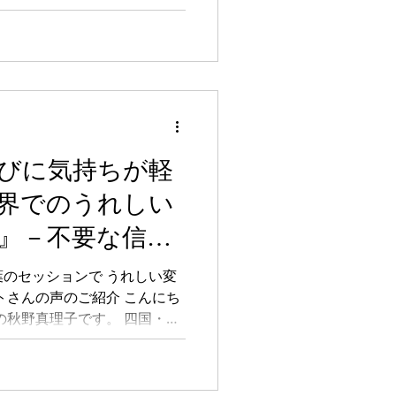
びに気持ちが軽
界でのうれしい
』－不要な信念
ョン クライアン
のセッションで うれしい変
トさんの声のご紹介 こんにち
の秋野真理子です。 四国・徳
国にもつながり、 魂に目覚め
ための変容をスピリチュアル