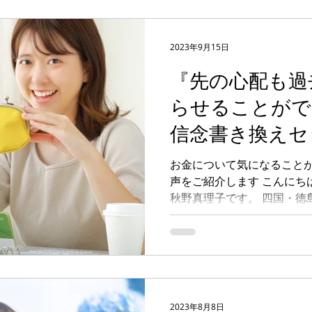
2023年9月15日
『先の心配も過
らせることがで
信念書き換えセ
アントさんの声
お金について気になることが
声をご紹介します こんにち
秋野真理子です。 四国・徳
にもつながり、 魂に目覚め
めの変容をスピリチュアルサポ
2023年8月8日