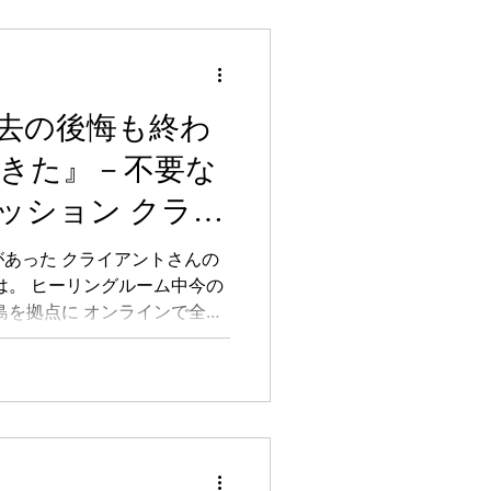
去の後悔も終わ
きた』－不要な
ッション クライ
あった クライアントさんの
は。 ヒーリングルーム中今の
島を拠点に オンラインで全国
て自分自身を自由に生きるた
ートしています。...