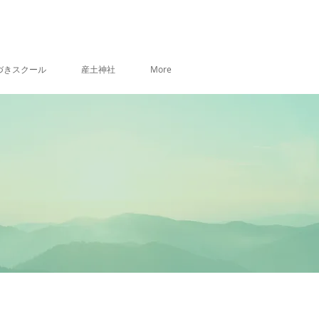
づきスクール
産土神社
More