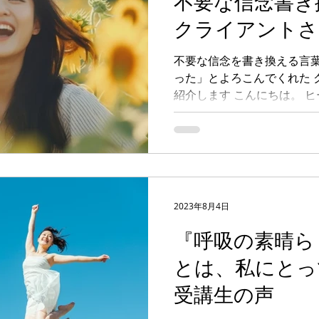
不要な信念書き
クライアントさ
不要な信念を書き換える言葉
った」とよろこんでくれた 
紹介します こんにちは。 
理子です。 四国・徳島を拠
ながり、...
2023年8月4日
『呼吸の素晴ら
とは、私にとっ
受講生の声