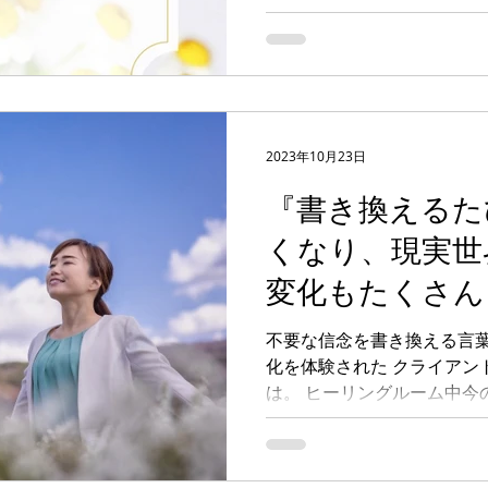
2023年10月23日
『書き換えるた
くなり、現実世
変化もたくさん
書き換えセッシ
不要な信念を書き換える言葉
化を体験された クライアン
トさんの声
は。 ヒーリングルーム中今
島を拠点に オンラインで全
て自分自身を自由に生きる
サポートし...