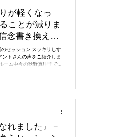
りが軽くなっ
ることが減りま
信念書き換えセ
イアントさんの声
のセッション スッキリしす
アントさんの声をご紹介しま
グルーム中今の秋野真理子で
オンラインで全国にもつなが
を自由に生きるための変容を
なれました』－