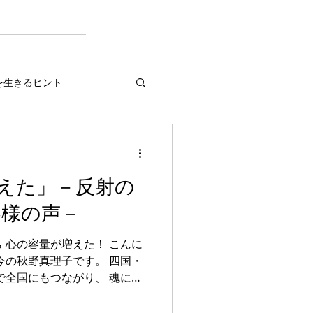
を生きるヒント
えた」－反射の
客様の声－
 心の容量が増えた！ こんに
今の秋野真理子です。 四国・
で全国にもつながり、 魂に目
きるための変容をスピリチュ