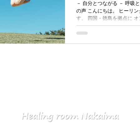
－ 自分とつながる － 呼吸
の声 こんにちは。 ヒーリ
す。 四国・徳島を拠点に 
り、 魂に目覚めて自分自身
スピリチュアルサポートして
ながる...
メールマガジンを無料読者登録できます！