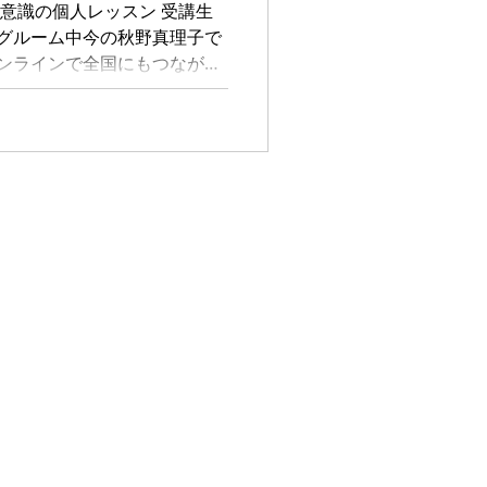
と意識の個人レッスン 受講生
ングルーム中今の秋野真理子で
オンラインで全国にもつなが
を自由に生きるための変容を
います。 今回は「自分とつ
Contact & SNS